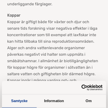
underliggande färglager.
Koppar
Koppar är giftigt både för växter och djur och
senare tids forskning visar negativa effekter i låga
koncentrationer som till exempel att laxfiskar inte
kan hitta tillbaka till sina reproduktionsområden.
Alger och andra vattenlevande organismer
påverkas negativt vid halter som uppmäts i
småbåtshamnar. I allmänhet är biotillgängligheten
för koppar högre för organismer i sötvatten än i
saltare vatten och giftigheten blir därmed högre.
Koppar ingår i många vanliga ost- och
västkustfärger i varierande mängd.
Zink
Samtycke
Information
Om
Zink är liksom koppar giftigt för vattenlevande