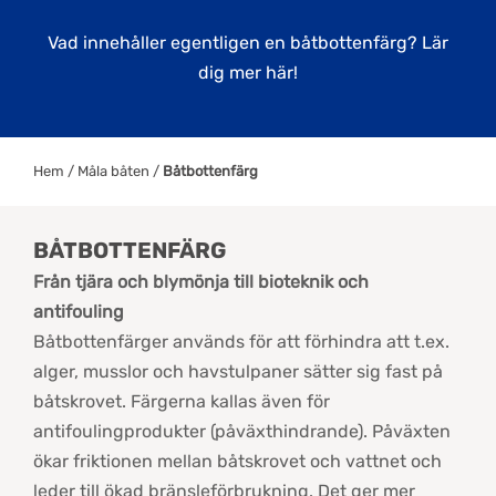
Vad innehåller egentligen en båtbottenfärg? Lär
dig mer här!
Hem
/
Måla båten
/
Båtbottenfärg
BÅTBOTTENFÄRG
Från tjära och blymönja till bioteknik och
antifouling
Båtbottenfärger används för att förhindra att t.ex.
alger, musslor och havstulpaner sätter sig fast på
båtskrovet. Färgerna kallas även för
antifoulingprodukter (påväxthindrande). Påväxten
ökar friktionen mellan båtskrovet och vattnet och
leder till ökad bränsleförbrukning. Det ger mer