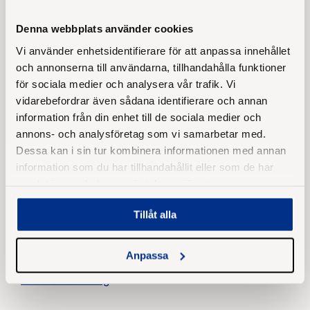
organismer som alger och kräftdjur. Zink ingår i de
flesta båtbottenfärger bland annat på grund av sin
Denna webbplats använder cookies
egenskap att reglera läckagehastigheter av andra
Vi använder enhetsidentifierare för att anpassa innehållet
ämnen såsom koppar. Zink ingår ofta som
och annonserna till användarna, tillhandahålla funktioner
för sociala medier och analysera vår trafik. Vi
komponent i både ost- och västkustfärger.
vidarebefordrar även sådana identifierare och annan
Bly
information från din enhet till de sociala medier och
annons- och analysföretag som vi samarbetar med.
Bly är potentiellt bioackumulerbart och giftigt. Bly
Dessa kan i sin tur kombinera informationen med annan
kan bland annat påverka utvecklingen av hjärnan
information som du har tillhandahållit eller som de har
negativt. Användningen av bly har därför
samlat in när du har använt deras tjänster.
begränsats i olika omgångar, men förekommer
fortfarande, framför allt på äldre träbåtar, som har
Tillåt alla
målats med blyhaltig färg, blymönja.
Anpassa
Läs mer här om
Miljöförvaltningens
sammanställning
!