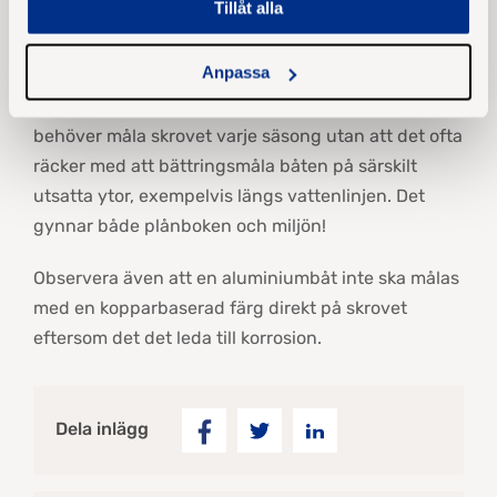
Tillåt alla
Ligger båten på västkusten kan det behövas en
Anpassa
biocidinnehållande båtbottenfärg för att hålla
havstulpanerna borta. Men tänk på att du inte
behöver måla skrovet varje säsong utan att det ofta
räcker med att bättringsmåla båten på särskilt
utsatta ytor, exempelvis längs vattenlinjen. Det
gynnar både plånboken och miljön!
Observera även att en aluminiumbåt inte ska målas
med en kopparbaserad färg direkt på skrovet
eftersom det det leda till korrosion.
Dela inlägg