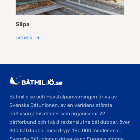
Slipa
LÄS MER
Båtmiljö.se och Havstulpanvarningen drivs av
Svenska Båtunionen, av en världens största
båtlivsorganisationer som organiserar 22
båtförbund och två direktanslutna båtklubbar, över
900 båtklubbar med drygt 180.000 medlemmar.
Svenska Båtunionen driver även Europas största