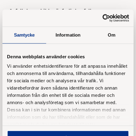
Avfallet som bildas är farligt avfall
Oavsett om du blästrar, skrapar eller slipar bort
gammal båtbottenfärg ska avfallet som bildas
Samtycke
Information
Om
hanteras som farligt avfall. Detta gäller även
skyddsutrustning och presenning. Det farliga
avfallet ska lämnas till närmsta återvinningscentral.
Denna webbplats använder cookies
Vi använder enhetsidentifierare för att anpassa innehållet
Tänk på miljön efter att du har sanerat skrovet
och annonserna till användarna, tillhandahålla funktioner
Efter att skrovet är sanerat, fundera på vad du
för sociala medier och analysera vår trafik. Vi
behöver för skydd. Ligger båten i en insjö eller norr
vidarebefordrar även sådana identifierare och annan
om Örskär räcker det gott och väl med en epoxi
information från din enhet till de sociala medier och
eller epoxiprimer som skydd mot vatteninträngning
annons- och analysföretag som vi samarbetar med.
och plastpest. Ligger i båten i Östersjön kan det
Dessa kan i sin tur kombinera informationen med annan
information som du har tillhandahållit eller som de har
också räcka med epoxi om du har tillgång till
samlat in när du har använt deras tjänster.
alternativa metoder i din närhet, exempelvis en
borsttvätt.
Hitta din närmsta borsttvätt här!