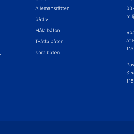
Allemansrätten
08
mil
Båtliv
Måla båten
Be
af 
Tvätta båten
115
Köra båten
.
Pos
Sv
115