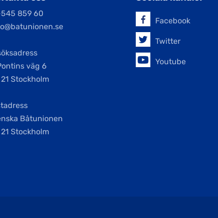
-545 859 60
Facebook
jo@batunionen.se
Twitter
söksadress
Youtube
Pontins väg 6
 21 Stockholm
tadress
enska Båtunionen
 21 Stockholm