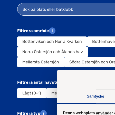
Filtrera område
i
Bottenviken och Norra Kvarken
Bottenhave
Norra Östersjön och Ålands hav
Mellersta Östersjön
Södra Östersjön och Ö
Filtrera antal havstulpaner
i
Lågt (0-1)
Medel (2-20)
Högt (21+)
Samtycke
Filtrera typ
i
Denna webbplats använder 