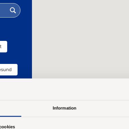
t
resund
Information
cookies