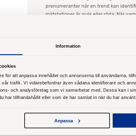
prenumeranter när en trend kan identifie
mätstationer är gula eller röda. När varn
båtbotten och eventuellt besöka en båtbo
sötvatten, innan havstulpanerna utveckla
Dock kan lokala variationer förekomma 
Information
snabbare till den ena viken före den an
tillgång till närsalter. För att få bästa 
cookies
båtbotten rekommenderas att man hitta
e för att anpassa innehållet och annonserna till användarna, tillh
båt på
Havstulpankartan
, och följer ut
vår trafik. Vi vidarebefordrar även sådana identifierare och anna
nnons- och analysföretag som vi samarbetar med. Dessa kan i sin
Våra havstulpanobservatörer har möjlighe
har tillhandahållit eller som de har samlat in när du har använt 
kommentar, för att ge dig som tittar på
För att prenumerera på Havstulpanvarnin
Anpassa
eller anmäl dig via e-post på denna
län
av alternativa metoder till biocidinnehå