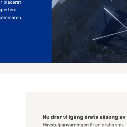
r placerat
pportera
r sommaren.
Nu drar vi igång årets säsong a
Havstulpanvarningen
är en gratis sms- 