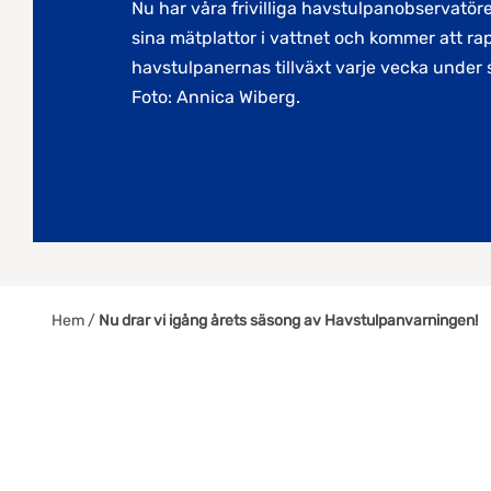
Nu har våra frivilliga havstulpanobservatöre
sina mätplattor i vattnet och kommer att ra
havstulpanernas tillväxt varje vecka unde
Foto: Annica Wiberg.
Hem
/
Nu drar vi igång årets säsong av Havstulpanvarningen!