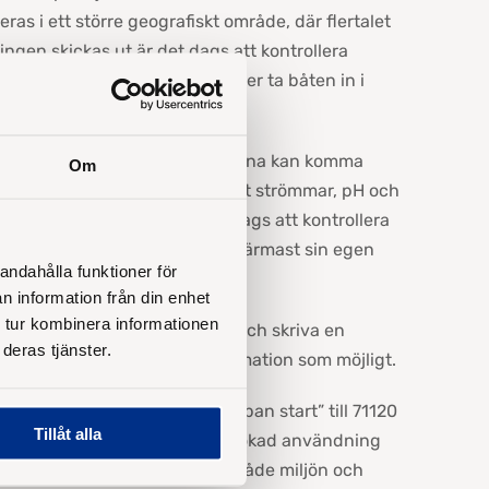
ras i ett större geografiskt område, där flertalet
ingen skickas ut är det dags att kontrollera
ttentvätt, tvätta för hand eller ta båten in i
r sitt hårda kalkskal.
vilket innebär att havstulpanerna kan komma
Om
dra. Detta beror på bland annat strömmar, pH och
möjliga underlag om när det är dags att kontrollera
r den mätstation som ligger närmast sin egen
andahålla funktioner för
vecklingen där.
n information från din enhet
 tur kombinera informationen
t att lägga till både en bild och skriva en
deras tjänster.
 Havstulpankartan så bra information som möjligt.
gen via sms, skicka ”havstulpan start” till 71120
Tillåt alla
k
. Tillsammans bidrar vi till en ökad användning
llande båtbottenfärg, bra för både miljön och