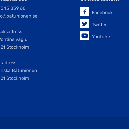
-545 859 60
Facebook
jo@batunionen.se
Twitter
söksadress
Youtube
Pontins väg 6
 21 Stockholm
tadress
enska Båtunionen
 21 Stockholm