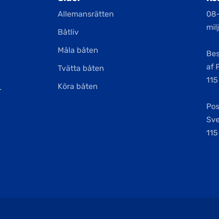
Allemansrätten
08
mil
Båtliv
Måla båten
Be
af 
Tvätta båten
115
Köra båten
.
Pos
Sv
115